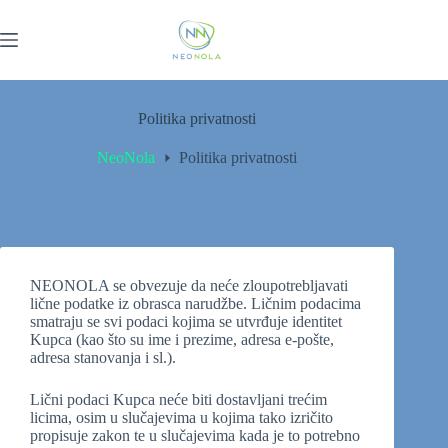
Politika privatnosti
NeoNola
Politika privatnosti
NEONOLA se obvezuje da neće zloupotrebljavati
lične podatke iz obrasca narudžbe. Ličnim podacima
smatraju se svi podaci kojima se utvrđuje identitet
Kupca (kao što su ime i prezime, adresa e-pošte,
adresa stanovanja i sl.).
Lični podaci Kupca neće biti dostavljani trećim
licima, osim u slučajevima u kojima tako izričito
propisuje zakon te u slučajevima kada je to potrebno