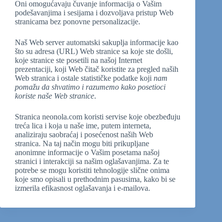
Oni omogućavaju čuvanje informacija o Vašim
podešavanjima i sesijama i dozvoljava pristup Web
stranicama bez ponovne personalizacije.
Naš Web server automatski sakuplja informacije kao
što su adresa (URL) Web stranice sa koje ste došli,
koje stranice ste posetili na našoj Internet
prezentaciji, koji Web čitač koristite za pregled naših
Web stranica i ostale statističke podatke koji
nam
pomažu da shvatimo i razumemo kako posetioci
koriste naše Web stranice
.
Stranica neonola.com koristi servise koje obezbeđuju
treća lica i koja u naše ime, putem interneta,
analiziraju saobraćaj i posećenost naših Web
stranica. Na taj način mogu biti prikupljane
anonimne informacije o Vašim posetama našoj
stranici i interakciji sa našim oglašavanjima. Za te
potrebe se mogu koristiti tehnologije slične onima
koje smo opisali u prethodnim pasusima, kako bi se
izmerila efikasnost oglašavanja i e-mailova.