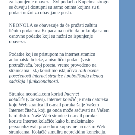
za ispunjenje obaveza. Svi podaci o Kupcima strogo
se čuvaju i dostupni su samo onima kojima su ti
podaci nužni za obavljanje posla.
NEONOLA se obavezuje da će pružati zaštitu
ličnim podacima Kupaca na način da prikuplja samo
osnovne podatke koji su nužni za ispunjenje
obaveza.
Podatke koji se pristupom na internet stranicu
automatski beleže, a nisu lični podaci (vrste
pretraživača, broj poseta, vreme provedeno na
stranicama i sl.) koristimo isključivo
radi ocene
posećenosti internet stranice i poboljšanja njenog
sadržaja i funkcionalnosti.
Stranica neonola.com koristi
Internet
kolačiće
(Cookies). Internet kolačić je mala datoteka
koju Web stranica ili e-mail poruka šalje Vašem
Internet čitaču, koji ga onda može sačuvati na Vašem
hard disku. Naše Web stranice i e-mail poruke
koriste Internet kolačiće kako bi maksimalno
personalizovali proceduru kupovine na našim Web
stranicama. Kolačić simulira neprekidnu konekciju.