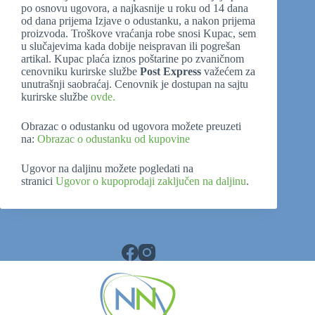
po osnovu ugovora, a najkasnije u roku od 14 dana
od dana prijema Izjave o odustanku, a nakon prijema
proizvoda. Troškove vraćanja robe snosi Kupac, sem
u slučajevima kada dobije neispravan ili pogrešan
artikal. Kupac plaća iznos poštarine po zvaničnom
cenovniku kurirske službe
Post Express
važećem za
unutrašnji saobraćaj. Cenovnik je dostupan na sajtu
kurirske službe
ovde.
Obrazac o odustanku od ugovora možete preuzeti
na:
Obrazac o odustanku od kupovine
Ugovor na daljinu možete pogledati na
stranici
Ugovor o kupoprodaji zaključen na daljinu
.