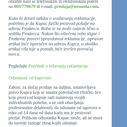
obratite nam se telefonskim ili elektronskim putem
na
069/770679
ili e-mail:
prodaja@neonola.com
.
Kako bi doneli odluku o uvažavanju reklamacije,
potrebno je da Kupac fizički proizvod pošalje na
adresu Prodavca. Roba se ne može ostaviti lično u
sedištu Prodavca. Nakon što oštećena roba stigne i
Prodavac proveri opravdanost reklamacije, ispravan
artikal biće isporučen na adresu Kupca, a ukoliko
artikal više nije u ponudi, biće izvršen povraćaj
novca.
Pogledajte
Pravilnik o rešavanju reklamacija.
Odustanak od kupovine
Zakon, za slučaj prodaje na daljinu, ustanovljava
pravo Kupca koji se smatra potrošačem (fizičko lice
koje proizvod kupuje radi namirenja svojih
individualnih potreba, a ne radi obavljanja
profesionalne delatnosti), da odustane od ugovora u
roku od 14 dana od dana kada mu je proizvod
predat. Prilikom odustanka Kupac može, ali ne mora
da navede razloge zbog kojih odustaje.