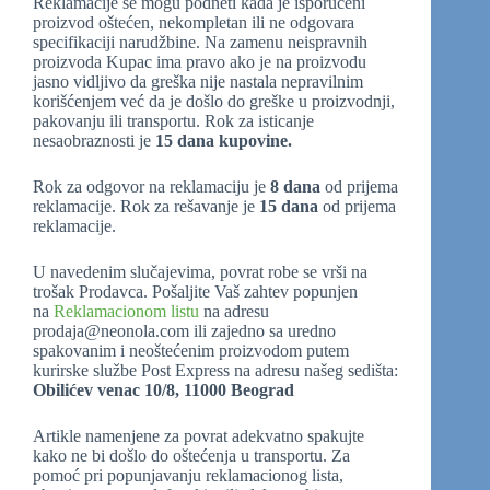
Reklamacije se mogu podneti kada je isporučeni
proizvod oštećen, nekompletan ili ne odgovara
specifikaciji narudžbine. Na zamenu neispravnih
proizvoda Kupac ima pravo ako je na proizvodu
jasno vidljivo da greška nije nastala nepravilnim
korišćenjem već da je došlo do greške u proizvodnji,
pakovanju ili transportu. Rok za isticanje
nesaobraznosti je
15 dana kupovine.
Rok za odgovor na reklamaciju je
8 dana
od prijema
reklamacije. Rok za rešavanje je
15 dana
od prijema
reklamacije.
U navedenim slučajevima, povrat robe se vrši na
trošak Prodavca. Pošaljite Vaš zahtev popunjen
na
Reklamacionom listu
na adresu
prodaja@neonola.com ili zajedno sa uredno
spakovanim i neoštećenim proizvodom putem
kurirske službe Post Express na adresu našeg sedišta:
Obilićev venac 10/8, 11000 Beograd
Artikle namenjene za povrat adekvatno spakujte
kako ne bi došlo do oštećenja u transportu. Za
pomoć pri popunjavanju reklamacionog lista,