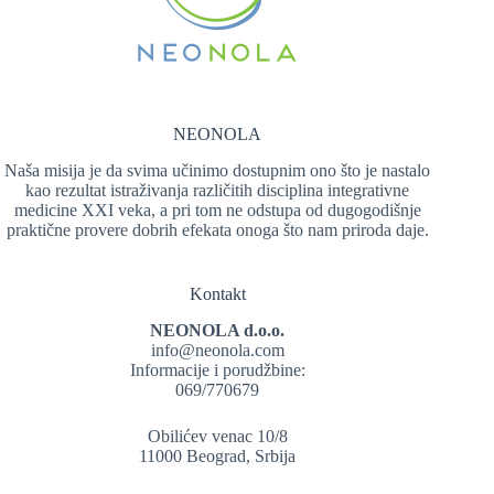
NEONOLA
Naša misija je da svima učinimo dostupnim ono što je nastalo
kao rezultat istraživanja različitih disciplina integrativne
medicine XXI veka, a pri tom ne odstupa od dugogodišnje
praktične provere dobrih efekata onoga što nam priroda daje.
Kontakt
NEONOLA d.o.o.
info@neonola.com
Informacije i porudžbine:
069/770679
Obilićev venac 10/8
11000 Beograd, Srbija