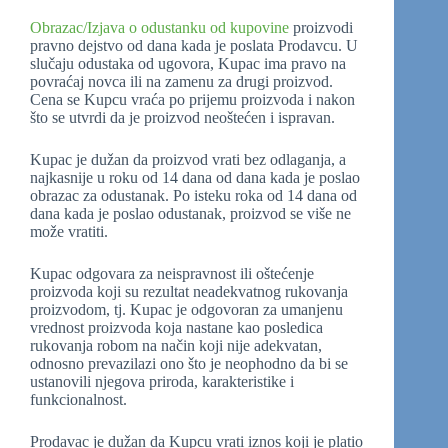
Obrazac/Izjava o odustanku od kupovine
proizvodi
pravno dejstvo od dana kada je poslata Prodavcu. U
slučaju odustaka od ugovora, Kupac ima pravo na
povraćaj novca ili na zamenu za drugi proizvod.
Cena se Kupcu vraća po prijemu proizvoda i nakon
što se utvrdi da je proizvod neoštećen i ispravan.
Kupac je dužan da proizvod vrati bez odlaganja, a
najkasnije u roku od 14 dana od dana kada je poslao
obrazac za odustanak. Po isteku roka od 14 dana od
dana kada je poslao odustanak, proizvod se više ne
može vratiti.
Kupac odgovara za neispravnost ili oštećenje
proizvoda koji su rezultat neadekvatnog rukovanja
proizvodom, tj. Kupac je odgovoran za umanjenu
vrednost proizvoda koja nastane kao posledica
rukovanja robom na način koji nije adekvatan,
odnosno prevazilazi ono što je neophodno da bi se
ustanovili njegova priroda, karakteristike i
funkcionalnost.
Prodavac je dužan da Kupcu vrati iznos koji je platio